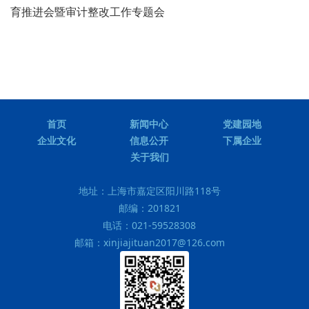
育推进会暨审计整改工作专题会
首页
新闻中心
党建园地
企业文化
信息公开
下属企业
关于我们
地址：
上海市嘉定区阳川路118号
邮编：
201821
电话：
021-59528308
邮箱：
xinjiajituan2017@126.com