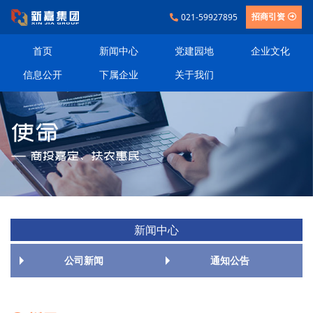
021-59927895
招商引资
首页
新闻中心
党建园地
企业文化
信息公开
下属企业
关于我们
新闻中心
公司新闻
通知公告