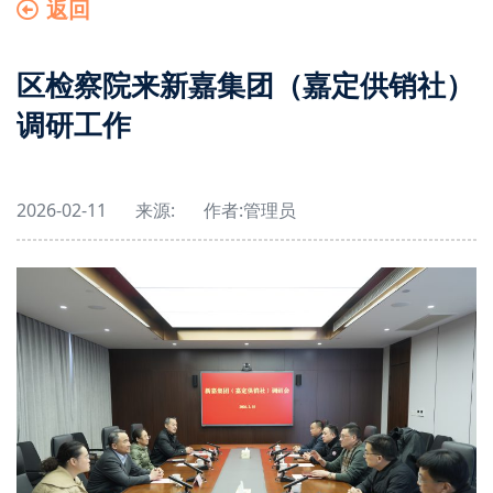
返回
区检察院来新嘉集团（嘉定供销社）
调研工作
2026-02-11
来源:
作者:
管理员