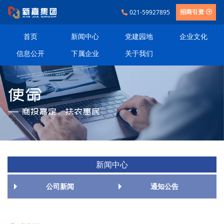
021-59927895
招商引资
首页
新闻中心
党建园地
企业文化
信息公开
下属企业
关于我们
新闻中心
公司新闻
通知公告