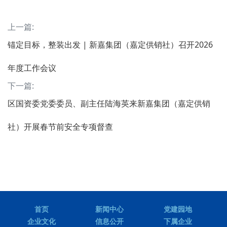
上一篇:
锚定目标，整装出发 | 新嘉集团（嘉定供销社）召开2026
年度工作会议
下一篇:
区国资委党委委员、副主任陆海英来新嘉集团（嘉定供销
社）开展春节前安全专项督查
首页
新闻中心
党建园地
企业文化
信息公开
下属企业