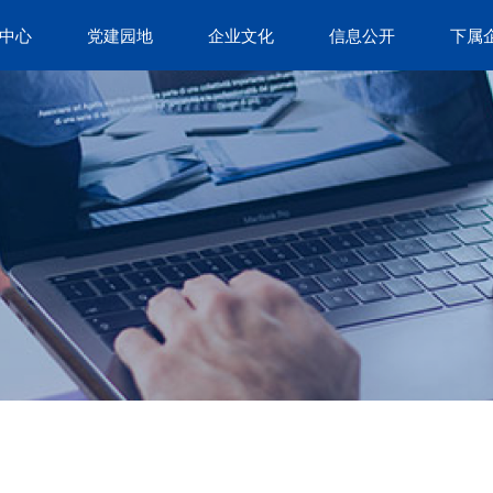
中心
党建园地
企业文化
信息公开
下属