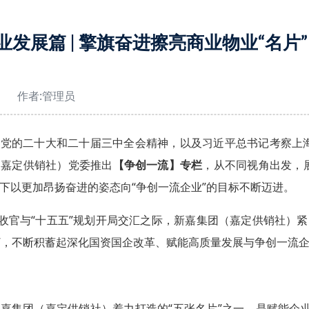
业发展篇 | 擎旗奋进擦亮商业物业“名
作者:
管理员
党的二十大和二十届三中全会精神，以及习近平总书记考察上海
（嘉定供销社）党委推出
【争创一流】专栏
，从不同视角出发，
下以更加昂扬奋进的姿态向“争创一流企业”的目标不断迈进。
划收官与“十五五”规划开局交汇之际，新嘉集团（嘉定供销社）
片”，不断积蓄起深化国资国企改革、赋能高质量发展与争创一流
嘉集团（嘉定供销社）着力打造的“五张名片”之一，是赋能企