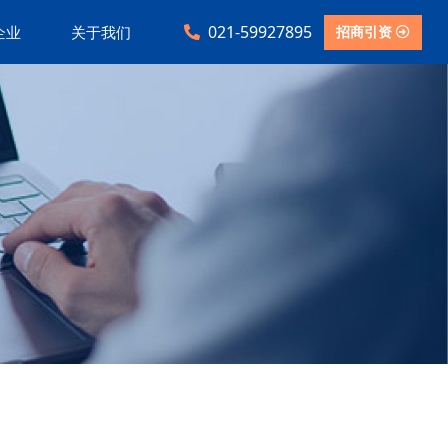
021-59927895
招商引资
企业
关于我们