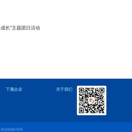
共成长”主题团日活动
下属企业
关于我们
02004074号