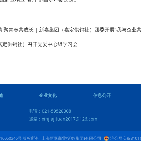
 聚青春共成长 | 新嘉集团（嘉定供销社）团委开展“我与企业
嘉定供销社）召开党委中心组学习会
地
企业文化
信息公开
电话：
021-59528308
邮箱：
xinjiajituan2017@126.com
备16050346号 版权所有
上海新嘉商业投资(集团)有限公司
沪公网安备310114