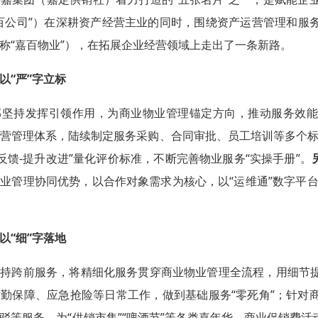
百公司”）在深耕资产经营主业的同时，围绕资产运营管理和服
称“嘉百物业”），在拓展企业经营领域上走出了一条新路。
以“严”字立标
部坚持发挥引领作用，为商业物业管理锚定方向，推动服务效能
营管理体系，陆续制定服务采购、合同审批、员工培训等多个标
通反馈-提升改进”量化评价标准，不断完善物业服务“实操手册”。
业管理协同优势，以合作对象需求为核心，以“运维通”数字平台
以“细”字落地
坚持跨前服务，将精细化服务贯穿商业物业管理全流程，用细节
勤保障、应急抢险等日常工作，做到基础服务“零死角”；针对
驳等服务，为“供销市集”“啤酒节”等各类嘉年华、商业促销费