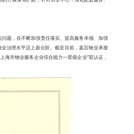
难点问题，在不断加强责任落实、提高服务本领、加强
物业治理水平迈上新台阶。截至目前，嘉百物业承接
“上海市物业服务企业综合能力一星级企业”双认证，