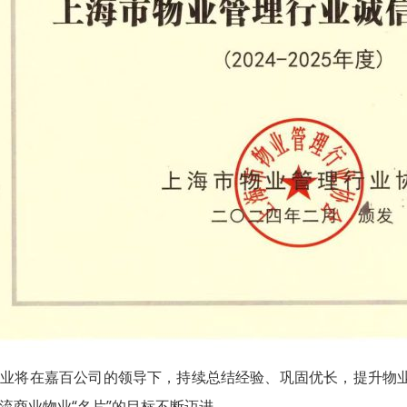
物业将在嘉百公司的领导下，持续总结经验、巩固优长，提升物
流商业物业“名片”的目标不断迈进。