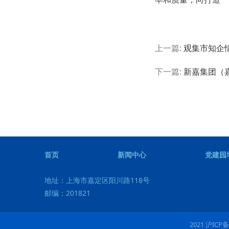
上一篇:
观集市知企情
下一篇:
新嘉集团（
首页
新闻中心
党建园
地址：
上海市嘉定区阳川路118号
邮编：
201821
2021 沪ICP