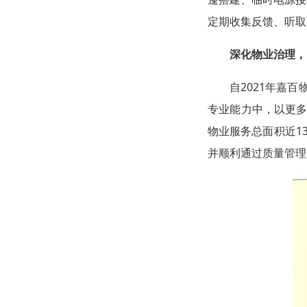
定期收集反馈、听取
深化物业治理，
自2021年嘉
专业能力中，以更
物业服务总面积近1
并顺利通过质量管理