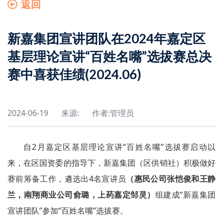
返回
新嘉集团宣讲团队在2024年嘉定区
基层理论宣讲“百姓名嘴”选拔赛总决
赛中喜获佳绩(2024.06)
2024-06-19
来源:
作者:
管理员
自2月嘉定区基层理论宣讲“百姓名嘴”选拔赛启动以
来，在区国资委的指导下，新嘉集团（区供销社）积极做好
赛前筹备工作，遴选出4名宣讲员
（惠民公司张恺俊和王静
兰，南翔商业公司俞璐，上药嘉定邹灵）
组建成“新嘉集团
宣讲团队”参加“百姓名嘴”选拔赛。