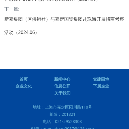
下一篇:
新嘉集团（区供销社）与嘉定国资集团赴珠海开展招商考察
活动（2024.06）
首页
新闻中心
党建园地
企业文化
信息公开
下属企业
关于我们
地址：
上海市嘉定区阳川路118号
邮编：
201821
电话：
021-59528308
邮箱：
xinjiajituan2017@126.com