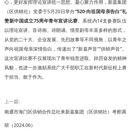
心，更好发挥理论宣讲统一思想、凝心聚力作用，新嘉集团
（区供销社）党委于5月20日举办
“520·向祖国母亲告白”礼
赞新中国成立75周年青年宣讲比赛
。系统内14支参赛队伍
以理论宣讲、音诗画、诗朗诵、情景剧等丰富多样的形式，
从党的二十大、企业发展、先烈故事等不同视角，以青年之
声向祖国母亲深情告白，传递出了“新嘉声音”“供销声音”。
这次宣讲比赛不仅展现出了青年锐意进取、踔厉奋发的精神
风貌，也进一步激励系统广大干部职工在新时代新征程上勇
于担当、敢于作为。
上一篇:
南通市海门区供销合作总社来新嘉集团（区供销社）考察调
研（2024.06）