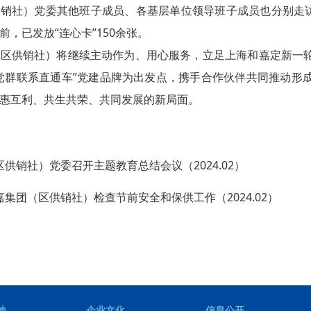
销社）党委其他班子成员、各基层单位领导班子成员也分别走访
，已发放“连心卡”150余张。
（区供销社）将继续主动作为、用心服务，立足上海和嘉定新一
党群联系直通车”党建品牌为出发点，携手合作伙伴共同推动形
惠互利、共生共荣、共同发展的新局面。
供销社）党委召开主题教育总结会议（2024.02）
集团（区供销社）检查节前安全和保供工作（2024.02）
地
企业文化
信息公开