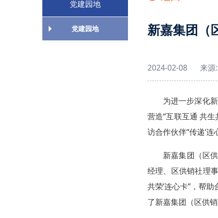
党建园地
新嘉集团（区
党建园地
2024-02-08
来源:
为进一步深化新
营造“互联互通 共
访合作伙伴“传递‘连心
新嘉集团（区
经理、区供销社理事
共荣’连心卡”，帮
了新嘉集团（区供销