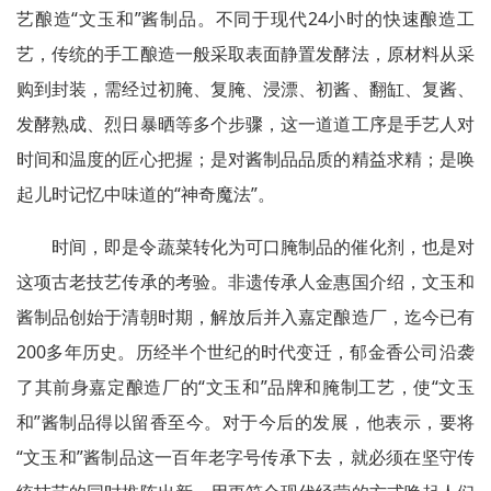
艺酿造“文玉和”酱制品。不同于现代24小时的快速酿造工
艺，传统的手工酿造一般采取表面静置发酵法，原材料从采
购到封装，需经过初腌、复腌、浸漂、初酱、翻缸、复酱、
发酵熟成、烈日暴晒等多个步骤，这一道道工序是手艺人对
时间和温度的匠心把握；是对酱制品品质的精益求精；是唤
起儿时记忆中味道的“神奇魔法”。
时间，即是令蔬菜转化为可口腌制品的催化剂，也是对
这项古老技艺传承的考验。非遗传承人金惠国介绍，文玉和
酱制品创始于清朝时期，解放后并入嘉定酿造厂，迄今已有
200多年历史。历经半个世纪的时代变迁，郁金香公司沿袭
了其前身嘉定酿造厂的“文玉和”品牌和腌制工艺，使“文玉
和”酱制品得以留香至今。对于今后的发展，他表示，要将
“文玉和”酱制品这一百年老字号传承下去，就必须在坚守传