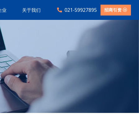
021-59927895
招商引资
企业
关于我们