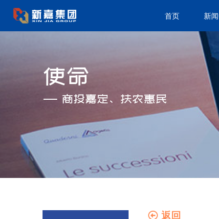
首页
新闻
返回