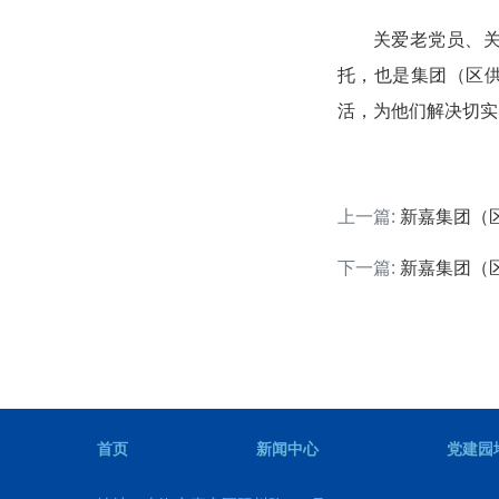
关爱老党员、
托，也是集团（区
活，为他们解决切实
上一篇:
新嘉集团（区
下一篇:
新嘉集团（区
首页
新闻中心
党建园