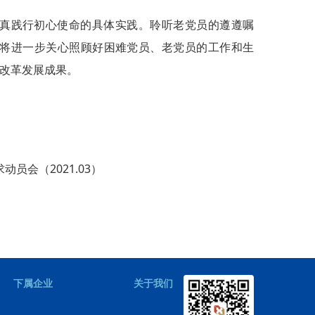
真践行初心使命的具体实践。聆听老党员的遵遵嘱
将进一步关心照顾好困难党员、老党员的工作和生
改革发展成果。
员会（2021.03）
下属企业
关于我们