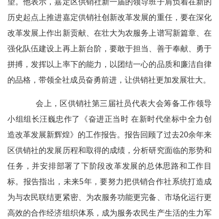
望。他表示，嘉定区供销社新一届的领导班子肩负着在新的
历史起点上推进嘉定供销社创新改革发展的重任，要在深化
改革发展上作出新贡献、在壮大为农服务上谱写新篇章、在
强化队伍建设上再上新台阶，要敢于担当、善于奉献、勇于
拼搏，发挥以上率下的能力，以团结一心的品质和廉洁自律
的品格，带领全社成员奋勇前进，让供销社更加发展壮大。
会上，区供销社第三届社员代表大会筹备工作领导
小组组长汪巍忠作了《奋进正当时 在新时代坐标中全力创
造改革发展新辉煌》的工作报告。报告回顾了过去20余年来
区供销社的发展历程和取得的成绩，分析研究面临的形势和
任务，并安排部署了下阶段改革发展的总体思路和工作目
标。报告指出，未来5年，要努力把供销合作社系统打造成
为与农民联结更紧密、为农服务功能更完备、市场化运行更
高效的合作经济组织体系，成为服务农民生产生活的生力军