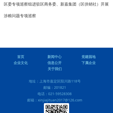
区委专项巡察组进驻区商务委、新嘉集团（区供销社）开展
涉粮问题专项巡察
首页
新闻中心
党建园地
企业文化
信息公开
下属企业
关于我们
地址：
上海市嘉定区阳川路118号
邮编：
201821
电话：
021-59528308
邮箱：
xinjiajituan2017@126.com