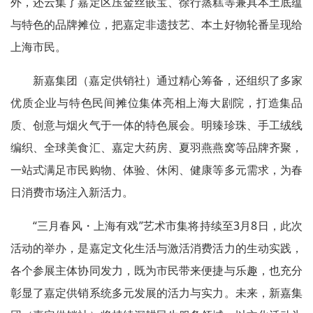
外，还云集了嘉定区压金丝嵌宝、徐行蒸糕等兼具本土底蕴
与特色的品牌摊位，把嘉定非遗技艺、本土好物轮番呈现给
上海市民。
新嘉集团（嘉定供销社）通过精心筹备，还组织了多家
优质企业与特色民间摊位集体亮相上海大剧院，打造集品
质、创意与烟火气于一体的特色展会。明臻珍珠、手工绒线
编织、全球美食汇、嘉定大药房、夏羽燕燕窝等品牌齐聚，
一站式满足市民购物、体验、休闲、健康等多元需求，为春
日消费市场注入新活力。
“三月春风・上海有戏”艺术市集将持续至3月8日，此次
活动的举办，是嘉定文化生活与激活消费活力的生动实践，
各个参展主体协同发力，既为市民带来便捷与乐趣，也充分
彰显了嘉定供销系统多元发展的活力与实力。未来，新嘉集