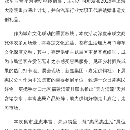
冠军马青骅为活动鸣锣启幕，主办方同步发布2026年上海
大剧院重点演出计划，并向汽车行业女职工代表馈赠非遗文
创礼品。
作为城市文化联动的重要板块，本次活动深度串联文商
旅体农多元场景，将嘉定文化底蕴、都市生活烟火与F1赛车
文化深度交融，其中，嘉定供销主题展区更是亮点纷呈，成
为市民游客在赏艺逛市之余感受惠民服务、见证乡村振兴成
果的热门打卡地。展会现场，新嘉集团（嘉定供销社）下属
惠民公司作为本次集市的重要参展单位，甄选一众日常惠民
好物，更携手对口地区福建清流县联名推出“天方清流”天然
含锗泉水，丰富惠民产品矩阵，助力供销好物走出嘉定，走
向市场。
本次集市业态丰富、亮点纷呈，除“惠民惠生活”展位