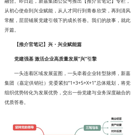
融合。即日起，新嘉集团公众号推出【推介官笔记】专栏，
从初心使命到兴业赋能，从人才同行到青春欣荣，再到清风
常醒，层层铺展党建引领下的成长答卷。我们的故事，就此
开篇。
【推介官笔记】兴・兴业赋能篇
党建强基 激活企业高质量发展“兴”引擎
一头连着区域发展蓝图，一头牵着企业转型脉搏，新嘉
集团（嘉定供销社）党委紧扣“1+3+5+X+1”总体规划，将党
组织优势转化为发展优势，交出一份党建与业务深度融合的
优质答卷。