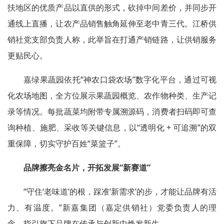
扶地区的优质产品以直供的形式，砍掉中间差价，并同步开
通线上直播，让农产品销售触角延伸至老中青三代。江桥供
销社党支部负责人称，此举旨在打通产销链路，让供销服务
更贴民心。
嘉绿果蔬园依托“神农口袋农场”数字化平台，通过可视
化农场地图，全方位展示果蔬园概览、农作物种类、生产记
录等情况。每批蔬菜均附带专属溯源码，消费者扫码即可查
询种植、施肥、采收等关键信息，以“透明化 + 可追溯”的双
重保障，切实守护百姓“菜篮子”。
品牌擦亮金名片，开拓发展“新赛道”
“守住‘老味道’的根，踩准‘新需求’的步，才能让品牌有活
力、有温度。”新嘉集团（嘉定供销社）党委负责人的理
念，指引旗下品牌在传承与创新中焕发新生。