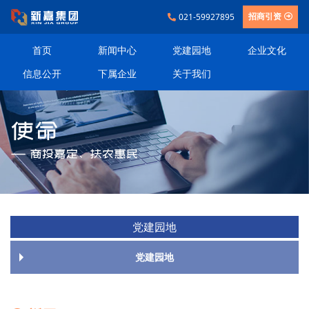
021-59927895
招商引资
首页
新闻中心
党建园地
企业文化
信息公开
下属企业
关于我们
党建园地
党建园地