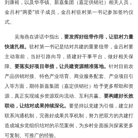
刘康裕，以及华亭镇、新嘉集团（嘉定供销社）相关人员，
金吕村“两委”班子成员，金吕村驻村第一书记参加签约仪
式。
吴海燕在讲话中指出，
要发挥好纽带作用，让驻村力量
快速扎根。
驻村第一书记是结对共建的重要纽带，金吕村要
主动靠前，当好引路向导，搭建好干事平台，做好相关保
障。
要落实好项目举措，让共建资源精准落地。
针对目前农
产品供销对接、特色产业培育、商业服务配套、产业项目引
入等方面，期待新嘉集团（嘉定供销社）给予更多帮助和资
源，真正实现城乡资源双向流动、互利共赢。
要构建好长效
联动，让结对成果持续深化。
要坚持以党建为引领，建立好
联系沟通机制，完善好成果共享机制，努力把双方的共建打
造成城乡党组织结对的示范案例，为乡村全面振兴探索更多
可复制、可推广的经验。