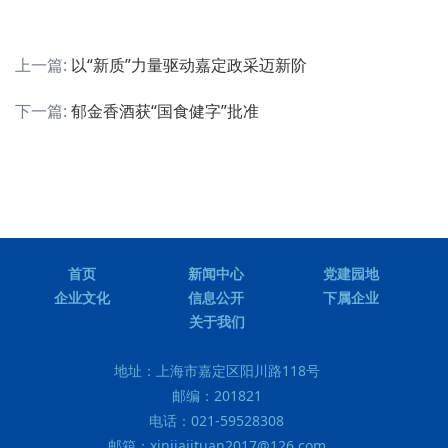
上一篇:
以“新质”力量驱动嘉定政采迈新阶
下一篇:
郁金香酒获“国食健字”批准
首页
新闻中心
党建园地
企业文化
信息公开
下属企业
关于我们
地址：
上海市嘉定区阳川路118号
邮编：
201821
电话：
021-59528308
邮箱：
xinjiajituan2017@126.com