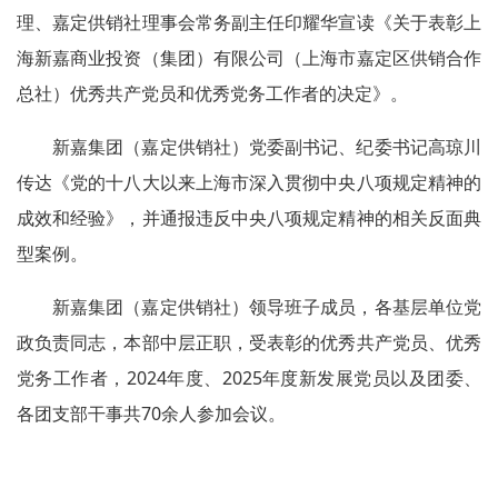
理、嘉定供销社理事会常务副主任印耀华宣读《关于表彰上
海新嘉商业投资（集团）有限公司（上海市嘉定区供销合作
总社）优秀共产党员和优秀党务工作者的决定》。
新嘉集团（嘉定供销社）党委副书记、纪委书记高琼川
传达《党的十八大以来上海市深入贯彻中央八项规定精神的
成效和经验》，并通报违反中央八项规定精神的相关反面典
型案例。
新嘉集团（嘉定供销社）领导班子成员，各基层单位党
政负责同志，本部中层正职，受表彰的优秀共产党员、优秀
党务工作者，2024年度、2025年度新发展党员以及团委、
各团支部干事共70余人参加会议。