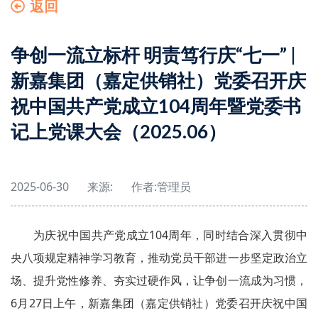
返回
争创一流立标杆 明责笃行庆“七一” |
新嘉集团（嘉定供销社）党委召开庆
祝中国共产党成立104周年暨党委书
记上党课大会（2025.06）
2025-06-30
来源:
作者:
管理员
为庆祝中国共产党成立104周年，同时结合深入贯彻中
央八项规定精神学习教育，推动党员干部进一步坚定政治立
场、提升党性修养、夯实过硬作风，让争创一流成为习惯，
6月27日上午，新嘉集团（嘉定供销社）党委召开庆祝中国