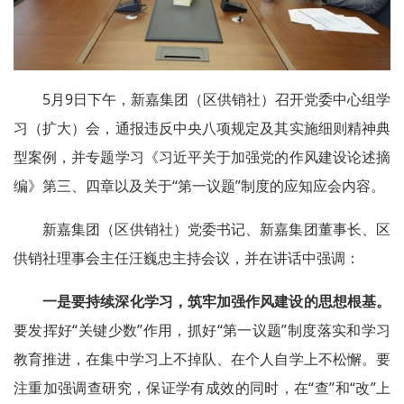
5月9日下午，新嘉集团（区供销社）召开党委中心组学
习（扩大）会，通报违反中央八项规定及其实施细则精神典
型案例，并专题学习《习近平关于加强党的作风建设论述摘
编》第三、四章以及关于“第一议题”制度的应知应会内容。
新嘉集团（区供销社）党委书记、新嘉集团董事长、区
供销社理事会主任汪巍忠主持会议，并在讲话中强调：
一是要持续深化学习，筑牢加强作风建设的思想根基。
要发挥好“关键少数”作用，抓好“第一议题”制度落实和学习
教育推进，在集中学习上不掉队、在个人自学上不松懈。要
注重加强调查研究，保证学有成效的同时，在“查”和“改”上