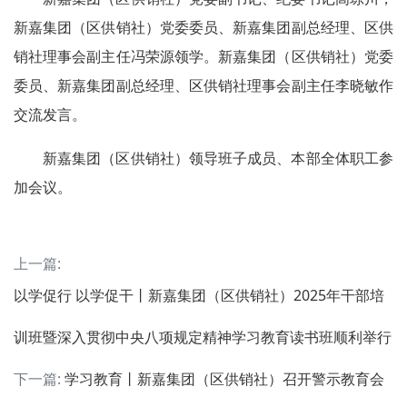
新嘉集团（区供销社）党委委员、新嘉集团副总经理、区供
销社理事会副主任冯荣源领学。新嘉集团（区供销社）党委
委员、新嘉集团副总经理、区供销社理事会副主任李晓敏作
交流发言。
新嘉集团（区供销社）领导班子成员、本部全体职工参
加会议。
上一篇:
以学促行 以学促干丨新嘉集团（区供销社）2025年干部培
训班暨深入贯彻中央八项规定精神学习教育读书班顺利举行
下一篇:
学习教育丨新嘉集团（区供销社）召开警示教育会