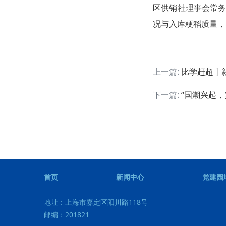
区供销社理事会常
况与入库粳稻质量，
上一篇:
比学赶超丨新
下一篇:
“国潮兴起，
首页
新闻中心
党建园
地址：
上海市嘉定区阳川路118号
邮编：
201821