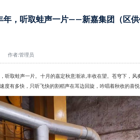
丰年，听取蛙声一片——新嘉集团（区供
）
作者:
管理员
，听取蛙声一片。十月的嘉定秋意渐浓,丰收在望。苍穹下，风
速度有多快，只听飞快的割稻声在耳边回旋，吟唱着秋收的喜悦