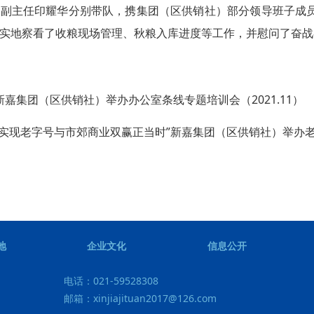
务副主任印耀华分别带队，携集团（区供销社）部分领导班子成
实地察看了收粮现场管理、秋粮入库进度等工作，并慰问了奋战
嘉集团（区供销社）举办办公室条线专题培训会（2021.11）
实现老字号与市郊商业双赢正当时”新嘉集团（区供销社）举办老字
地
企业文化
信息公开
电话：
021-59528308
邮箱：
xinjiajituan2017@126.com