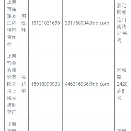
上海
嘉定
市嘉
区祁
定区
陶
连山
江桥
悦
18121021696
331768004@qq.com
南路
供销
静
2199
合作
号
社
上海
郁金
香酿
环城
造有
吴
路
限公
超
18918599935
446316956@qq.com
2420
司上
宇
弄8
海太
号
极制
药厂
上海