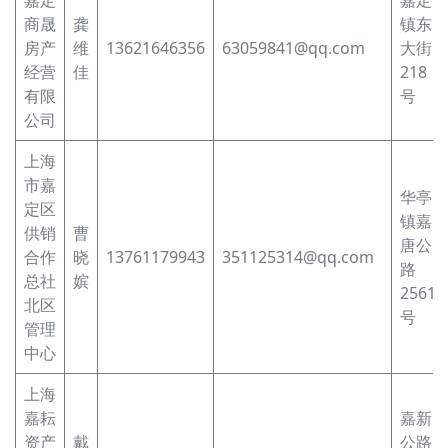
嘉定
嘉定
商晟
龚
镇东
房产
维
13621646356
63059841@qq.com
大街
经营
佳
218
有限
号
公司
上海
市嘉
华亭
定区
镇嘉
供销
曹
唐公
合作
晓
13761179943
351125314@qq.com
路
总社
嫔
2561
北区
号
管理
中心
上海
嘉耘
嘉新
资产
戴
公路