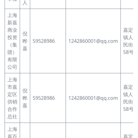
人
上海
新嘉
商业
嘉定
倪
投资
镇人
晔
59528986
1242860001@qq.com
（集
民街
嘉
团）
58号
有限
公司
上海
市嘉
嘉定
倪
定区
镇人
晔
59528986
1242860001@qq.com
供销
民街
嘉
合作
58号
总社
上海
嘉百
嘉定