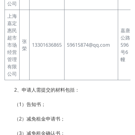
公司
上海
嘉定
惠民
嘉唐
超市
公路
张
市场
13301636865
59615874@qq.com
596
荣
经营
号6
管理
幢
有限
公司
2、申请人需提交的材料包括：
（1）告知书；
（2）减免租金申请书；
（3）减免租金确认书；