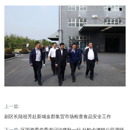
上一篇:
副区长陆祖芳赴新城金郡集贸市场检查食品安全工作
下一篇:
区国资委党委书记沙建秋一行 赴帕卡濑精公司调研