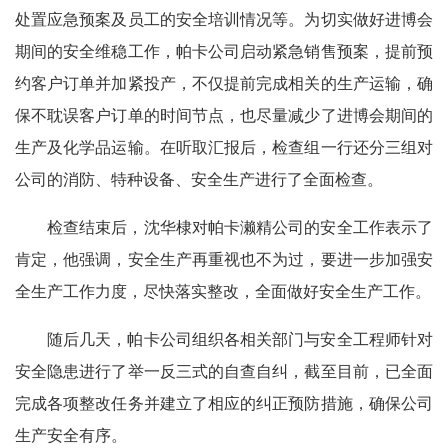
处置应急预案及员工的安全培训情况等。为切实做好进博会
期间的安全维稳工作，帕卡公司启动紧急销售预案，提前预
约客户订单并加紧投产，不仅提前完成相关的生产运输，确
保不耽误客户订单的时间节点，也尽量减少了进博会期间的
生产及化学品运输。在听取汇报后，检查组一行还分三组对
公司的消防、特种设备、安全生产进行了全面检查。
检查结束后，沈华棣对帕卡濑精公司的安全工作表示了
肯定，他强调，安全生产再重视也不为过，要进一步加强安
全生产工作力度，尽快落实整改，全面做好安全生产工作。
随后几天，帕卡公司组织各相关部门与安全工程师针对
安全隐患进行了举一反三式的自查自纠，截至目前，已全面
完成各项整改任务并建立了相应的纠正预防措施，确保公司
生产安全有序。