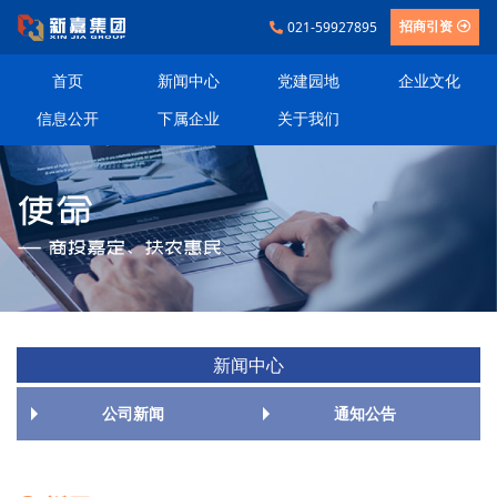
021-59927895
招商引资
首页
新闻中心
党建园地
企业文化
信息公开
下属企业
关于我们
新闻中心
公司新闻
通知公告